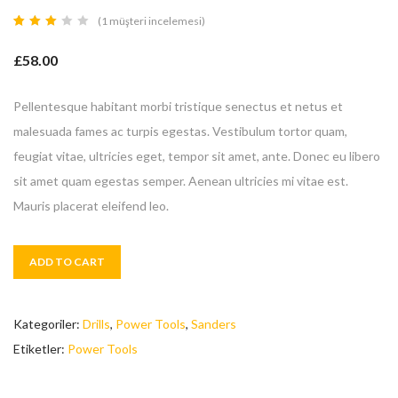
(
1
müşteri incelemesi)
1
müşteri
puanına
£
58.00
dayanarak
5
üzerinden
3.00
puan
Pellentesque habitant morbi tristique senectus et netus et
aldı
malesuada fames ac turpis egestas. Vestibulum tortor quam,
feugiat vitae, ultricies eget, tempor sit amet, ante. Donec eu libero
sit amet quam egestas semper. Aenean ultricies mi vitae est.
Mauris placerat eleifend leo.
ADD TO CART
Kategoriler:
Drills
,
Power Tools
,
Sanders
Etiketler:
Power Tools