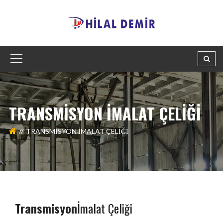
TRANSMISYON İMALAT ÇELIĞI
TRANSMISYON İMALAT ÇELIĞI
Transmisyon
İmalat Çeliği