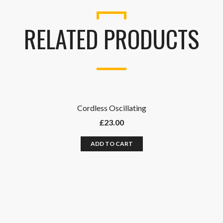
RELATED PRODUCTS
Cordless Oscillating
£
23.00
ADD TO CART