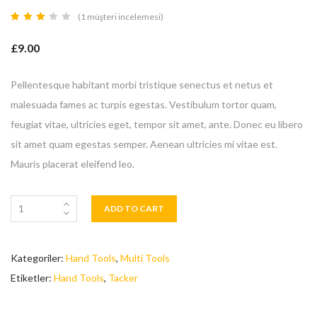
(
1
müşteri incelemesi)
1
müşteri
puanına
£
9.00
dayanarak
5
üzerinden
3.00
puan
Pellentesque habitant morbi tristique senectus et netus et
aldı
malesuada fames ac turpis egestas. Vestibulum tortor quam,
feugiat vitae, ultricies eget, tempor sit amet, ante. Donec eu libero
sit amet quam egestas semper. Aenean ultricies mi vitae est.
Mauris placerat eleifend leo.
ADD TO CART
Kategoriler:
Hand Tools
,
Multi Tools
Etiketler:
Hand Tools
,
Tacker