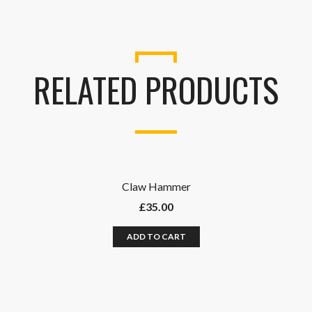
RELATED PRODUCTS
Claw Hammer
£
35.00
ADD TO CART