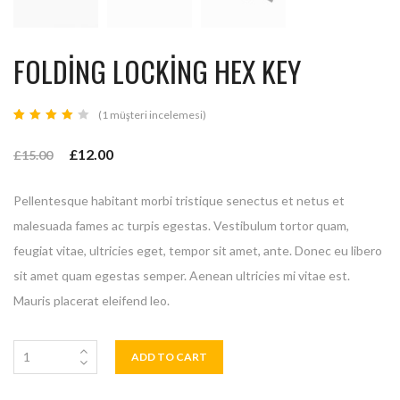
FOLDING LOCKING HEX KEY
(
1
müşteri incelemesi)
1
müşteri
puanına
£
12.00
dayanarak
£
15.00
5
üzerinden
4.00
puan
Pellentesque habitant morbi tristique senectus et netus et
aldı
malesuada fames ac turpis egestas. Vestibulum tortor quam,
feugiat vitae, ultricies eget, tempor sit amet, ante. Donec eu libero
sit amet quam egestas semper. Aenean ultricies mi vitae est.
Mauris placerat eleifend leo.
ADD TO CART