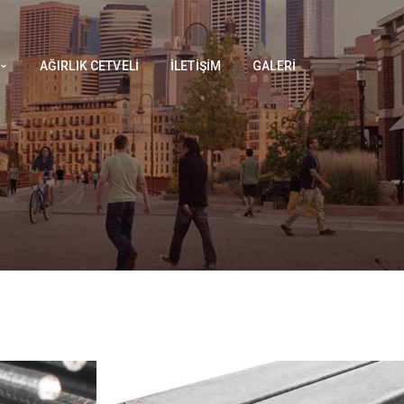
AĞIRLIK CETVELI
İLETIŞIM
GALERI