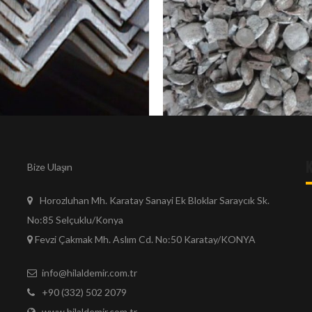
KÖŞEBENT DEMIR
PİK DEMİRLER
Bize Ulaşın
Horozluhan Mh. Karatay Sanayi Ek Bloklar Saraycık Sk.
No:85 Selçuklu/Konya
Fevzi Çakmak Mh. Aslım Cd. No:50 Karatay/KONYA
info@hilaldemir.com.tr
+90 (332) 502 2079
www.hilaldemir.com.tr