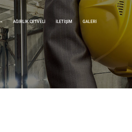
AĞIRLIK CETVELI
İLETIŞIM
GALERI