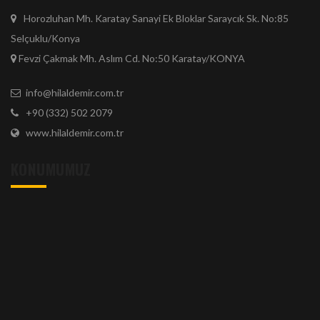
Horozluhan Mh. Karatay Sanayi Ek Bloklar Saraycık Sk. No:85
Selçuklu/Konya
Fevzi Çakmak Mh. Aslım Cd. No:50 Karatay/KONYA
info@hilaldemir.com.tr
+90 (332) 502 2079
www.hilaldemir.com.tr
KONUMUMUZ