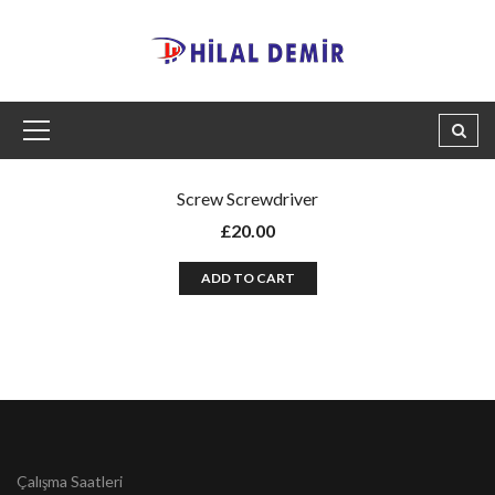
Screw Screwdriver
£
20.00
ADD TO CART
Çalışma Saatleri